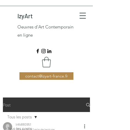
IzyArt
Oeuvres d'Art Contemporain
en ligne
contact@izyart-france.fr
Post
Tous les posts
info880951
Tous les posts
22 juin 2021
1 min de lecture