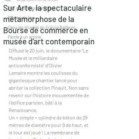
Sur Arte, la spectaculaire
Des news de nos artistes
métamorphose de la
Marché de l'art
Dans les musées en France &ailleurs
Bourse de commerce en
Parole à un artiste
musée d’art contemporain
Diffusé le 20 juin, le documentaire “Le 
Musée et le milliardaire 
anticonformiste” d’Olivier
Lemaire montre les coulisses du 
gigantesque chantier lancé pour 
abriter la collection Pinault. Non sans 
revenir sur l’histoire mouvementée de 
l’édifice parisien, bâti à la 
Renaissance.
Un « simple » cylindre de béton de 29 
mètres de diamètre pour 9 de haut, et 
le tour est joué ! La membrane de 