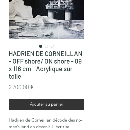
HADRIEN DE CORNEILLAN
- OFF shore/ ON shore - 89
x 116 cm - Acrylique sur
toile
Prix
2 700,00 €
Ajouter au panier
Hadrien de Corneillan décode des no-
man’s land en devenir. Il écrit sa