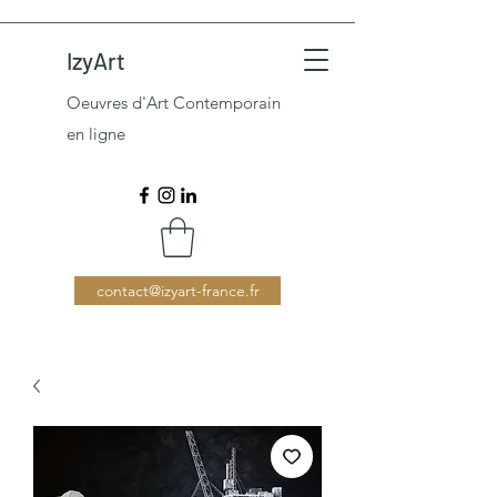
IzyArt
Oeuvres d'Art Contemporain
en ligne
contact@izyart-france.fr